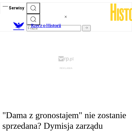
Serwisy
R
zecz o Historii
"Dama z gronostajem" nie zostanie
sprzedana? Dymisja zarządu