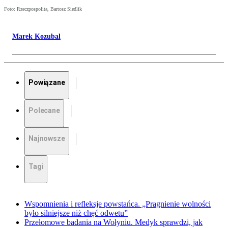
Foto: Rzeczpospolita, Bartosz Siedlik
Marek Kozubal
Powiązane
Polecane
Najnowsze
Tagi
Wspomnienia i refleksje powstańca. „Pragnienie wolności
było silniejsze niż chęć odwetu”
Przełomowe badania na Wołyniu. Medyk sprawdzi, jak