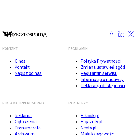
KONTAKT
REGULAMIN
O nas
Polityka Prywatności
Kontakt
Zmiana ustawień zgód
Napisz do nas
Regulamin serwisu
Informacje o nadawcy
Deklaracja dostępności
REKLAMA I PRENUMERATA
PARTNERZY
Reklama
E-kiosk.pl
Ogłoszenia
E-gazety.pl
Prenumerata
Nexto.pl
Archiwum
Mała księgowość