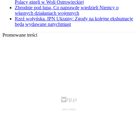
Polacy ginęli w Woli Ostrowieckiej
Zbrodnie pod lupą. Co naprawdę wiedzieli Niemcy o
własnych działaniach wojennych
Rzeź wołyńska. IPN Ukrainy: Zgody na kolejne ekshumacje
będą wydawane natychmiast
Promowane treści