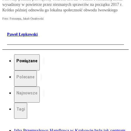
wysadzony w powietrze przez nieznanych sprawców na początku 2017 r.
Krótko później odnowiła go lokalna społeczność obwodu lwowskiego
Foto: Fotorzepa, Jakub Ostałowski
Paweł Łepkowski
Powiązane
Polecane
Najnowsze
Tagi
Izba Przemysłowo-Handlowa w Krakowie była jak centrum