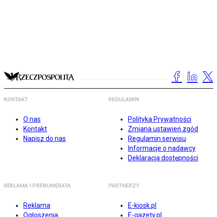
KONTAKT
REGULAMIN
O nas
Polityka Prywatności
Kontakt
Zmiana ustawień zgód
Napisz do nas
Regulamin serwisu
Informacje o nadawcy
Deklaracja dostępności
REKLAMA I PRENUMERATA
PARTNERZY
Reklama
E-kiosk.pl
Ogłoszenia
E-gazety.pl