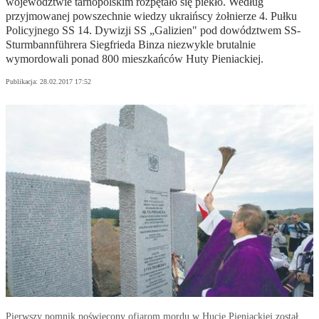
województwie tarnopolskim rozpętało się piekło. Według
przyjmowanej powszechnie wiedzy ukraińscy żołnierze 4. Pułku
Policyjnego SS 14. Dywizji SS „Galizien" pod dowództwem SS-
Sturmbannführera Siegfrieda Binza niezwykle brutalnie
wymordowali ponad 800 mieszkańców Huty Pieniackiej.
Publikacja:
28.02.2017 17:52
Pierwszy pomnik poświęcony ofiarom mordu w Hucie Pieniackiej został