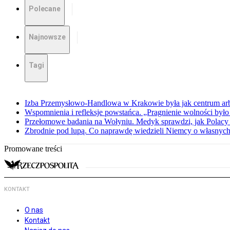
Polecane
Najnowsze
Tagi
Izba Przemysłowo-Handlowa w Krakowie była jak centrum arbit
Wspomnienia i refleksje powstańca. „Pragnienie wolności było 
Przełomowe badania na Wołyniu. Medyk sprawdzi, jak Polacy 
Zbrodnie pod lupą. Co naprawdę wiedzieli Niemcy o własnych
Promowane treści
KONTAKT
O nas
Kontakt