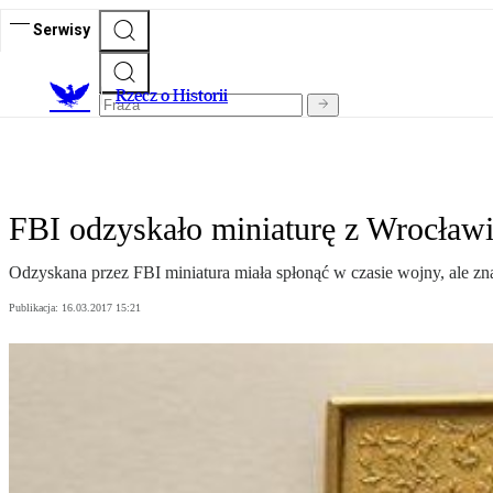
Serwisy
R
zecz o Historii
FBI odzyskało miniaturę z Wrocław
Odzyskana przez FBI miniatura miała spłonąć w czasie wojny, ale z
Publikacja:
16.03.2017 15:21