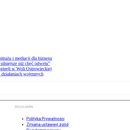
rażu i mediacji dla biznesu
silniejsze niż chęć odwetu”
ginęli w Woli Ostrowieckiej
 działaniach wojennych
REGULAMIN
Polityka Prywatności
Zmiana ustawień zgód