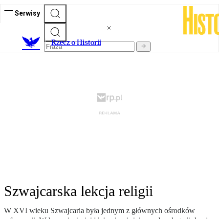
Serwisy
R
zecz o Historii
Szwajcarska lekcja religii
W XVI wieku Szwajcaria była jednym z głównych ośrodków