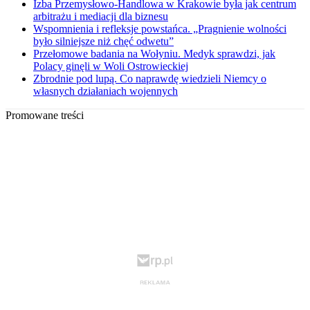
Izba Przemysłowo-Handlowa w Krakowie była jak centrum
arbitrażu i mediacji dla biznesu
Wspomnienia i refleksje powstańca. „Pragnienie wolności
było silniejsze niż chęć odwetu”
Przełomowe badania na Wołyniu. Medyk sprawdzi, jak
Polacy ginęli w Woli Ostrowieckiej
Zbrodnie pod lupą. Co naprawdę wiedzieli Niemcy o
własnych działaniach wojennych
Promowane treści