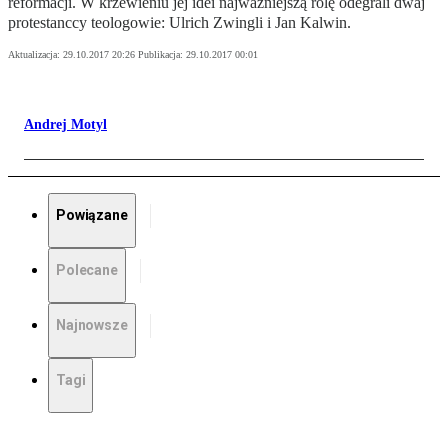
reformacji. W krzewieniu jej idei najważniejszą rolę odegrali dwaj
protestanccy teologowie: Ulrich Zwingli i Jan Kalwin.
Aktualizacja:
29.10.2017 20:26
Publikacja:
29.10.2017 00:01
Andrej Motyl
Powiązane
Polecane
Najnowsze
Tagi