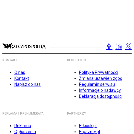
KONTAKT
REGULAMIN
O nas
Polityka Prywatności
Kontakt
Zmiana ustawień zgód
Napisz do nas
Regulamin serwisu
Informacje o nadawcy
Deklaracja dostępności
REKLAMA I PRENUMERATA
PARTNERZY
Reklama
E-kiosk.pl
Ogłoszenia
E-gazety.pl