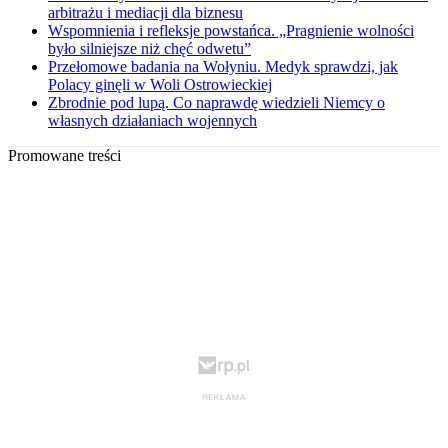
arbitrażu i mediacji dla biznesu
Wspomnienia i refleksje powstańca. „Pragnienie wolności
było silniejsze niż chęć odwetu”
Przełomowe badania na Wołyniu. Medyk sprawdzi, jak
Polacy ginęli w Woli Ostrowieckiej
Zbrodnie pod lupą. Co naprawdę wiedzieli Niemcy o
własnych działaniach wojennych
Promowane treści