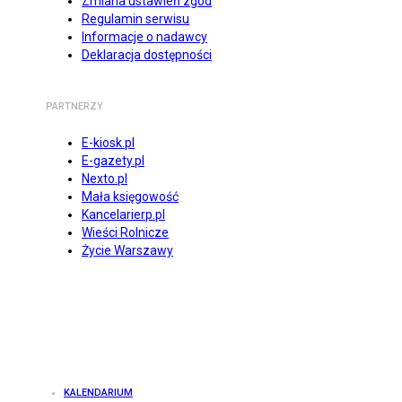
Zmiana ustawień zgód
Regulamin serwisu
Informacje o nadawcy
Deklaracja dostępności
PARTNERZY
E-kiosk.pl
E-gazety.pl
Nexto.pl
Mała księgowość
Kancelarierp.pl
Wieści Rolnicze
Życie Warszawy
KALENDARIUM