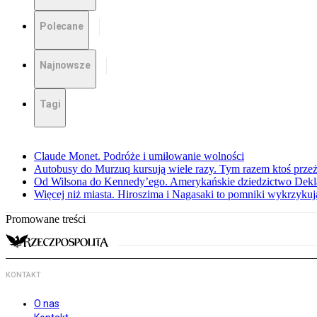
Polecane
Najnowsze
Tagi
Claude Monet. Podróże i umiłowanie wolności
Autobusy do Murzuq kursują wiele razy. Tym razem ktoś przeżył
Od Wilsona do Kennedy’ego. Amerykańskie dziedzictwo Dekl
Więcej niż miasta. Hiroszima i Nagasaki to pomniki wykrzykują
Promowane treści
KONTAKT
O nas