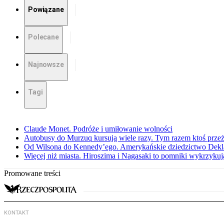
Powiązane
Polecane
Najnowsze
Tagi
Claude Monet. Podróże i umiłowanie wolności
Autobusy do Murzuq kursują wiele razy. Tym razem ktoś przeżył
Od Wilsona do Kennedy’ego. Amerykańskie dziedzictwo Dekl
Więcej niż miasta. Hiroszima i Nagasaki to pomniki wykrzykują
Promowane treści
KONTAKT