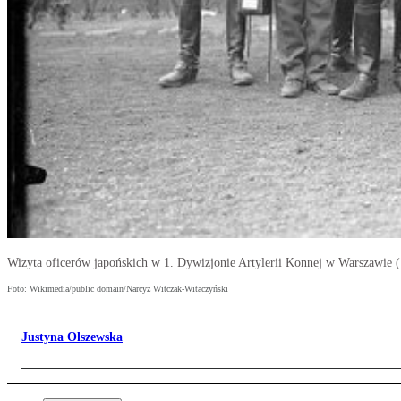
Wizyta oficerów japońskich w 1. Dywizjonie Artylerii Konnej w Warszawie (
Foto: Wikimedia/public domain/Narcyz Witczak-Witaczyński
Justyna Olszewska