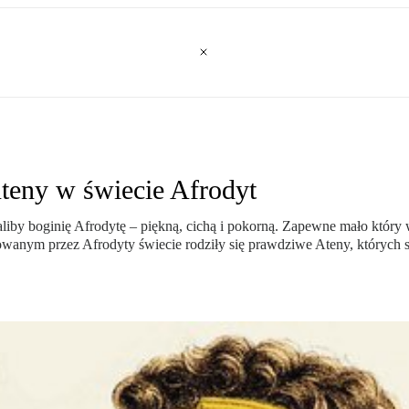
Ateny w świecie Afrodyt
azaliby boginię Afrodytę – piękną, cichą i pokorną. Zapewne mało któ
owanym przez Afrodyty świecie rodziły się prawdziwe Ateny, których 