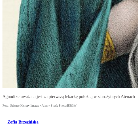
Agnodike uważana jest za pierwszą lekarkę położną w starożytnych Atenach
Foto: Science History Images / Alamy Stock Photo/BE&W
Zofia Brzezińska