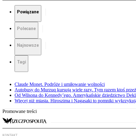
Powiązane
Polecane
Najnowsze
Tagi
Claude Monet. Podróże i umiłowanie wolności
Autobusy do Murzuq kursują wiele razy. Tym razem ktoś przeżył
Od Wilsona do Kennedy’ego. Amerykańskie dziedzictwo Dekl
Więcej niż miasta. Hiroszima i Nagasaki to pomniki wykrzykują
Promowane treści
KONTAKT