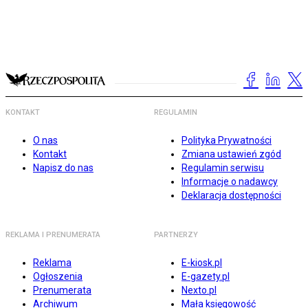
KONTAKT
REGULAMIN
O nas
Polityka Prywatności
Kontakt
Zmiana ustawień zgód
Napisz do nas
Regulamin serwisu
Informacje o nadawcy
Deklaracja dostępności
REKLAMA I PRENUMERATA
PARTNERZY
Reklama
E-kiosk.pl
Ogłoszenia
E-gazety.pl
Prenumerata
Nexto.pl
Archiwum
Mała księgowość