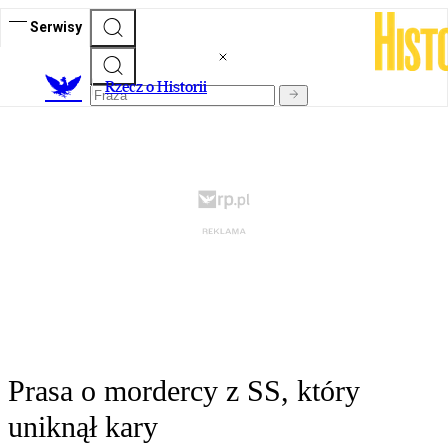
Serwisy
R
zecz o Historii
Prasa o mordercy z SS, który
uniknął kary