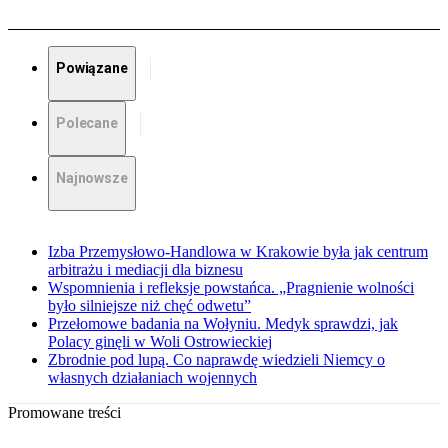
Powiązane
Polecane
Najnowsze
Izba Przemysłowo-Handlowa w Krakowie była jak centrum
arbitrażu i mediacji dla biznesu
Wspomnienia i refleksje powstańca. „Pragnienie wolności
było silniejsze niż chęć odwetu”
Przełomowe badania na Wołyniu. Medyk sprawdzi, jak
Polacy ginęli w Woli Ostrowieckiej
Zbrodnie pod lupą. Co naprawdę wiedzieli Niemcy o
własnych działaniach wojennych
Promowane treści