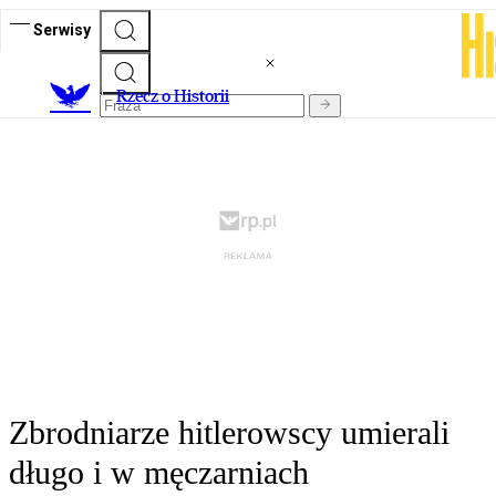
Serwisy
R
zecz o Historii
Zbrodniarze hitlerowscy umierali
długo i w męczarniach