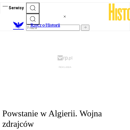
Serwisy
R
zecz o Historii
Powstanie w Algierii. Wojna
zdrajców