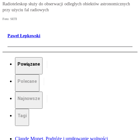
Radioteleskop służy do obserwacji odległych obiektów astronomicznych
przy użyciu fal radiowych
Foto: SETI
Paweł Łepkowski
Powiązane
Polecane
Najnowsze
Tagi
Claude Monet. Podróże i umiłowanie wolności