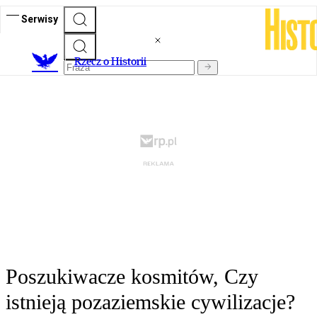
Serwisy
R
zecz o Historii
Poszukiwacze kosmitów, Czy
istnieją pozaziemskie cywilizacje?