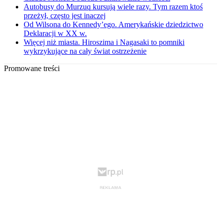
Autobusy do Murzuq kursują wiele razy. Tym razem ktoś
przeżył, często jest inaczej
Od Wilsona do Kennedy’ego. Amerykańskie dziedzictwo
Deklaracji w XX w.
Więcej niż miasta. Hiroszima i Nagasaki to pomniki
wykrzykujące na cały świat ostrzeżenie
Promowane treści