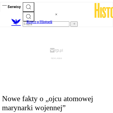
Serwisy
R
zecz o Historii
Nowe fakty o „ojcu atomowej
marynarki wojennej”