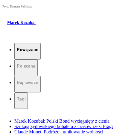
Foto: Domena Publiczna
Marek Kozubal
Powiązane
Polecane
Najnowsze
Tagi
Marek Kozubal: Polski Bond wyciągnięty z cienia
Szukają żydowskiego bohatera z czasów rzezi Pragi
Claude Monet. Podróże i umiłowanie wolności