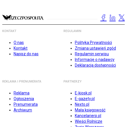
KONTAKT
REGULAMIN
O nas
Polityka Prywatności
Kontakt
Zmiana ustawień zgód
Napisz do nas
Regulamin serwisu
Informacje o nadawcy
Deklaracja dostępności
REKLAMA I PRENUMERATA
PARTNERZY
Reklama
E-kiosk.pl
Ogłoszenia
E-gazety.pl
Prenumerata
Nexto.pl
Archiwum
Mała księgowość
Kancelarierp.pl
Wieści Rolnicze