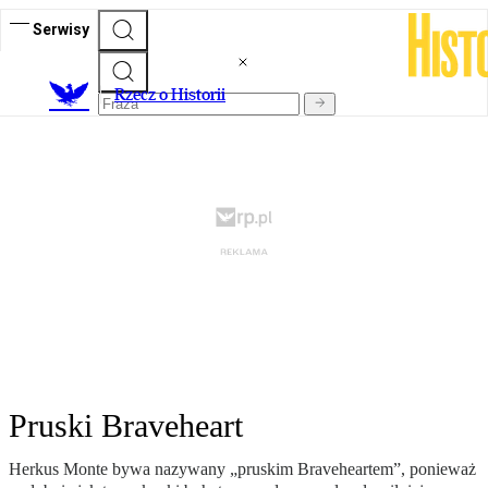
Serwisy
R
zecz o Historii
Pruski Braveheart
Herkus Monte bywa nazywany „pruskim Braveheartem”, ponieważ