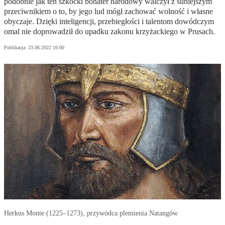
podobnie jak ten szkocki bohater narodowy walczył z silniejszym
przeciwnikiem o to, by jego lud mógł zachować wolność i własne
obyczaje. Dzięki inteligencji, przebiegłości i talentom dowódczym
omal nie doprowadził do upadku zakonu krzyżackiego w Prusach.
Publikacja:
23.06.2022 16:00
Herkus Monte (1225–1273), przywódca plemienia Natangów