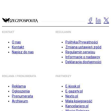
KONTAKT
REGULAMIN
O nas
Polityka Prywatności
Kontakt
Zmiana ustawień zgód
Napisz do nas
Regulamin serwisu
Informacje o nadawcy
Deklaracja dostępności
REKLAMA I PRENUMERATA
PARTNERZY
Reklama
E-kiosk.pl
Ogłoszenia
E-gazety.pl
Prenumerata
Nexto.pl
Archiwum
Mała księgowość
Kancelarierp.pl