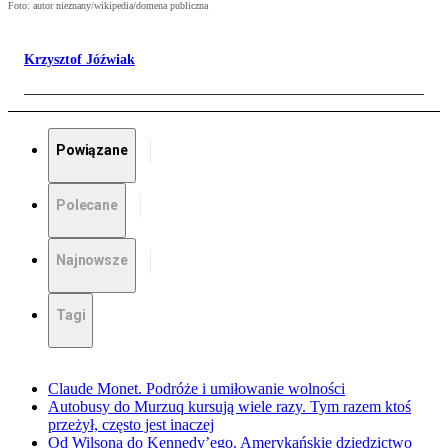
Foto: autor nieznany/wikipedia/domena publiczna
Krzysztof Jóźwiak
Powiązane
Polecane
Najnowsze
Tagi
Claude Monet. Podróże i umiłowanie wolności
Autobusy do Murzuq kursują wiele razy. Tym razem ktoś
przeżył, często jest inaczej
Od Wilsona do Kennedy’ego. Amerykańskie dziedzictwo