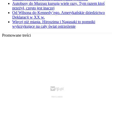
Autobusy do Murzuq kursują wiele razy. Tym razem ktoś
przeżył, często jest inaczej
Od Wilsona do Kennedy’ego. Amerykańskie dziedzictwo
Deklaracji w XX w.
Więcej niż miasta. Hiroszima i Nagasaki to pomniki
wykrzykujące na cały świat ostrzeżenie
Promowane treści