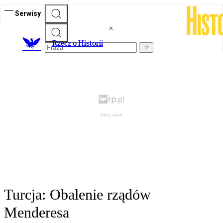
Serwisy
R
zecz o Historii
Turcja: Obalenie rządów
Menderesa