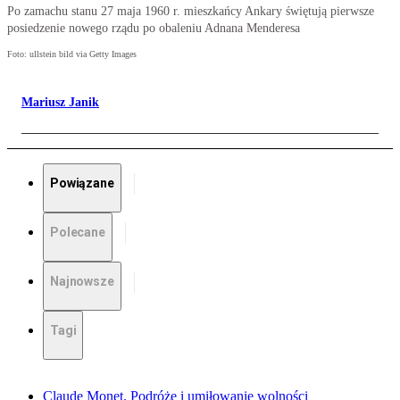
Po zamachu stanu 27 maja 1960 r. mieszkańcy Ankary świętują pierwsze
posiedzenie nowego rządu po obaleniu Adnana Menderesa
Foto: ullstein bild via Getty Images
Mariusz Janik
Powiązane
Polecane
Najnowsze
Tagi
Claude Monet. Podróże i umiłowanie wolności