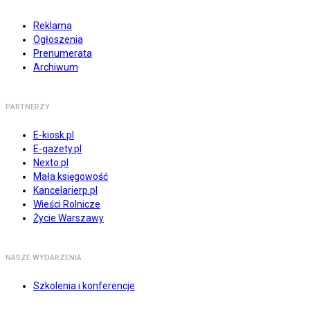
Reklama
Ogłoszenia
Prenumerata
Archiwum
PARTNERZY
E-kiosk.pl
E-gazety.pl
Nexto.pl
Mała księgowość
Kancelarierp.pl
Wieści Rolnicze
Życie Warszawy
NASZE WYDARZENIA
Szkolenia i konferencje