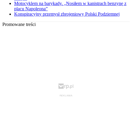
Motocyklem na barykady. „Nosiłem w kanistrach benzynę z
placu Napoleona”
Konspiracyjny przemysł zbrojeniowy Polski Podziemnej
Promowane treści