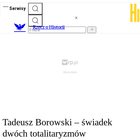
Serwisy
R
zecz o Historii
Tadeusz Borowski – świadek
dwóch totalitaryzmów