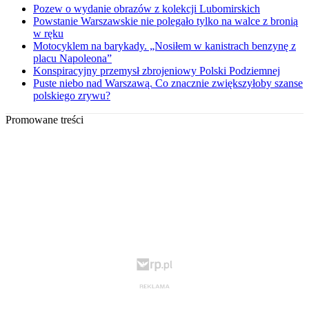
Pozew o wydanie obrazów z kolekcji Lubomirskich
Powstanie Warszawskie nie polegało tylko na walce z bronią
w ręku
Motocyklem na barykady. „Nosiłem w kanistrach benzynę z
placu Napoleona”
Konspiracyjny przemysł zbrojeniowy Polski Podziemnej
Puste niebo nad Warszawą. Co znacznie zwiększyłoby szanse
polskiego zrywu?
Promowane treści