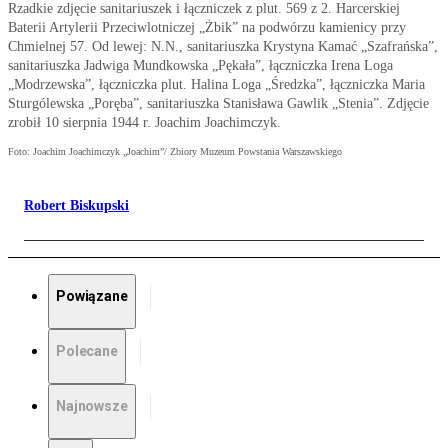
Rzadkie zdjęcie sanitariuszek i łączniczek z plut. 569 z 2. Harcerskiej
Baterii Artylerii Przeciwlotniczej „Żbik” na podwórzu kamienicy przy
Chmielnej 57. Od lewej: N.N., sanitariuszka Krystyna Kamać „Szafrańska”,
sanitariuszka Jadwiga Mundkowska „Pękała”, łączniczka Irena Loga
„Modrzewska”, łączniczka plut. Halina Loga „Średzka”, łączniczka Maria
Sturgólewska „Poręba”, sanitariuszka Stanisława Gawlik „Stenia”. Zdjęcie
zrobił 10 sierpnia 1944 r. Joachim Joachimczyk.
Foto: Joachim Joachimczyk „Joachim”/ Zbiory Muzeum Powstania Warszawskiego
Robert Biskupski
Powiązane
Polecane
Najnowsze