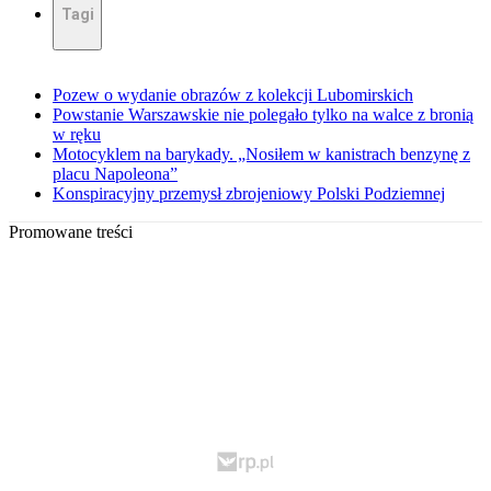
Tagi
Pozew o wydanie obrazów z kolekcji Lubomirskich
Powstanie Warszawskie nie polegało tylko na walce z bronią
w ręku
Motocyklem na barykady. „Nosiłem w kanistrach benzynę z
placu Napoleona”
Konspiracyjny przemysł zbrojeniowy Polski Podziemnej
Promowane treści