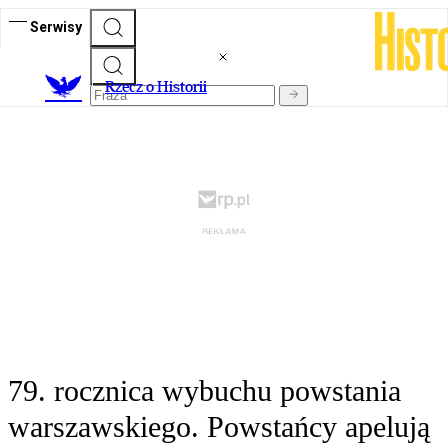
Serwisy
R
zecz o Historii
79. rocznica wybuchu powstania
warszawskiego. Powstańcy apelują