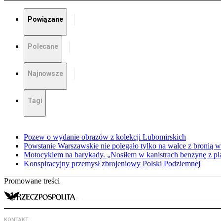
Powiązane
Polecane
Najnowsze
Tagi
Pozew o wydanie obrazów z kolekcji Lubomirskich
Powstanie Warszawskie nie polegało tylko na walce z bronią w
Motocyklem na barykady. „Nosiłem w kanistrach benzynę z p
Konspiracyjny przemysł zbrojeniowy Polski Podziemnej
Promowane treści
KONTAKT