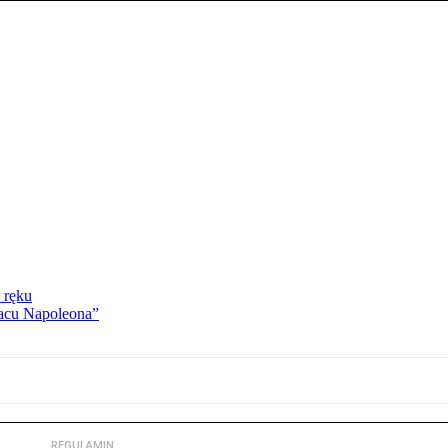
 ręku
lacu Napoleona”
REGULAMIN