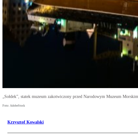
„Sołdek”, statek muzeum zakotwiczony przed Narodowym Muzeum Morski
Foto: AdobeStock
Krzysztof Kowalski