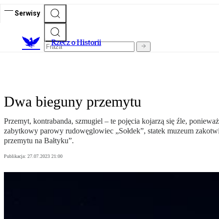
Serwisy
R
zecz o Historii
Dwa bieguny przemytu
Przemyt, kontrabanda, szmugiel – te pojęcia kojarzą się źle, ponieważ
zabytkowy parowy rudowęglowiec „Sołdek”, statek muzeum zakotwi
przemytu na Bałtyku”.
Publikacja:
27.07.2023 21:00