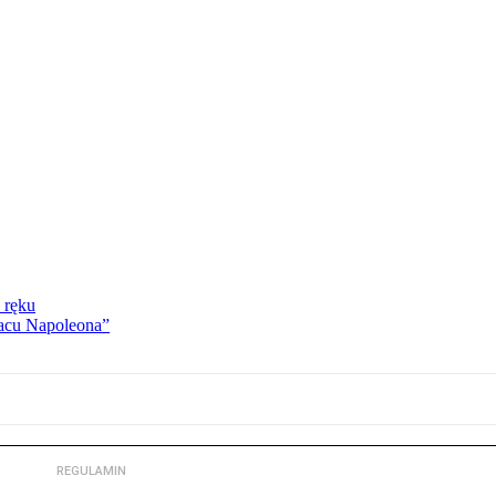
 ręku
lacu Napoleona”
REGULAMIN