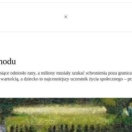
chodu
ysiące odniosło rany, a miliony musiały szukać schronienia poza grani
wartością, a dziecko to najcenniejszy uczestnik życia społecznego – pr