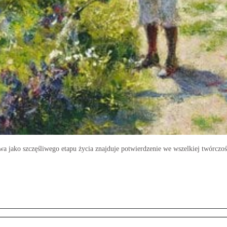
 jako szczęśliwego etapu życia znajduje potwierdzenie we wszelkiej twórczośc