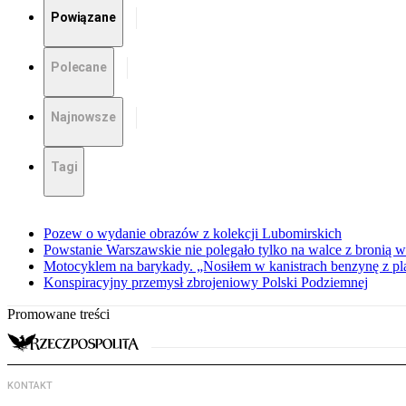
Powiązane
Polecane
Najnowsze
Tagi
Pozew o wydanie obrazów z kolekcji Lubomirskich
Powstanie Warszawskie nie polegało tylko na walce z bronią w
Motocyklem na barykady. „Nosiłem w kanistrach benzynę z p
Konspiracyjny przemysł zbrojeniowy Polski Podziemnej
Promowane treści
KONTAKT