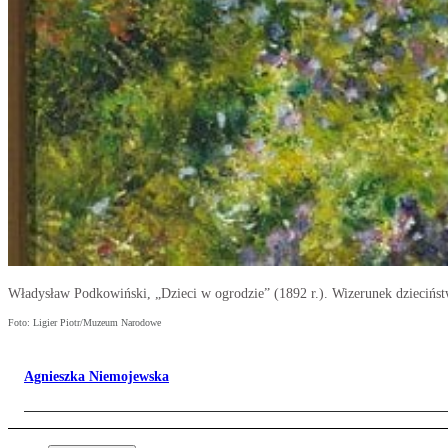
Władysław Podkowiński, „Dzieci w ogrodzie” (1892 r.). Wizerunek dzieciństwa
Foto: Ligier Piotr/Muzeum Narodowe
Agnieszka Niemojewska