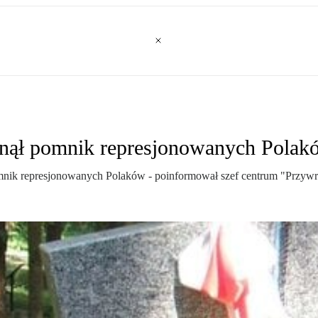
knął pomnik represjonowanych Polak
ik represjonowanych Polaków - poinformował szef centrum "Przywró