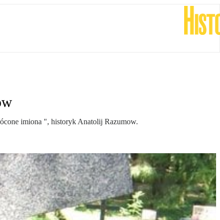
ów
cone imiona ", historyk Anatolij Razumow.