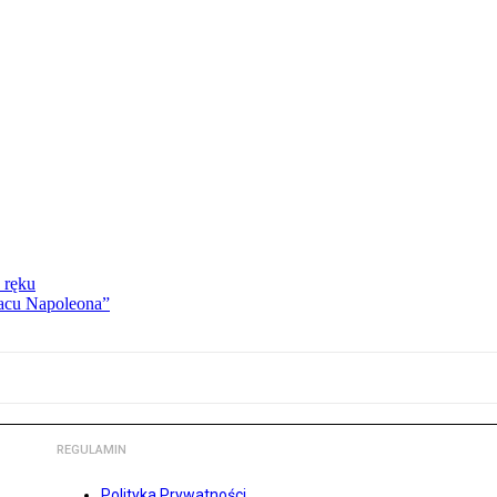
 ręku
lacu Napoleona”
REGULAMIN
Polityka Prywatności