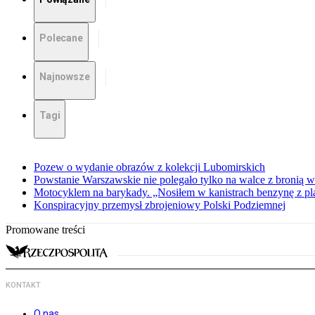
Polecane
Najnowsze
Tagi
Pozew o wydanie obrazów z kolekcji Lubomirskich
Powstanie Warszawskie nie polegało tylko na walce z bronią w
Motocyklem na barykady. „Nosiłem w kanistrach benzynę z p
Konspiracyjny przemysł zbrojeniowy Polski Podziemnej
Promowane treści
KONTAKT
O nas