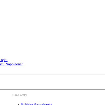
 ręku
lacu Napoleona”
REGULAMIN
Polityka Prywatności