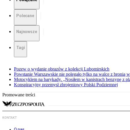
Polecane
Najnowsze
Tagi
Pozew o wydanie obrazów z kolekcji Lubomirskich
Powstanie Warszawskie nie polegało tylko na walce z bronią w
Motocyklem na barykady. „Nosiłem w kanistrach benzynę z p
Konspiracyjny przemysł zbrojeniowy Polski Podziemnej
Promowane treści
KONTAKT
O nas