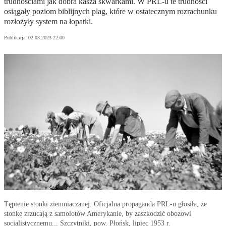
trudnościami jak dobra kasza skwarkami. W PRL-u te trudności
osiągały poziom biblijnych plag, które w ostatecznym rozrachunku
rozłożyły system na łopatki.
Publikacja:
02.03.2023 22:00
Tępienie stonki ziemniaczanej. Oficjalna propaganda PRL-u głosiła, że
stonkę zrzucają z samolotów Amerykanie, by zaszkodzić obozowi
socjalistycznemu... Szczytniki, pow. Płońsk, lipiec 1953 r.