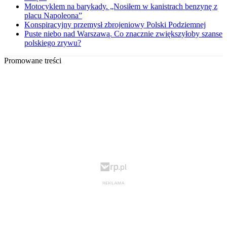
Motocyklem na barykady. „Nosiłem w kanistrach benzynę z
placu Napoleona”
Konspiracyjny przemysł zbrojeniowy Polski Podziemnej
Puste niebo nad Warszawą. Co znacznie zwiększyłoby szanse
polskiego zrywu?
Promowane treści