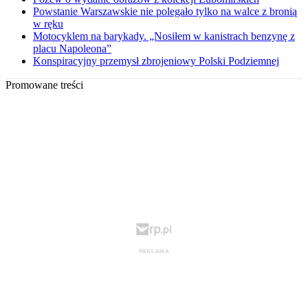
Powstanie Warszawskie nie polegało tylko na walce z bronią
w ręku
Motocyklem na barykady. „Nosiłem w kanistrach benzynę z
placu Napoleona”
Konspiracyjny przemysł zbrojeniowy Polski Podziemnej
Promowane treści