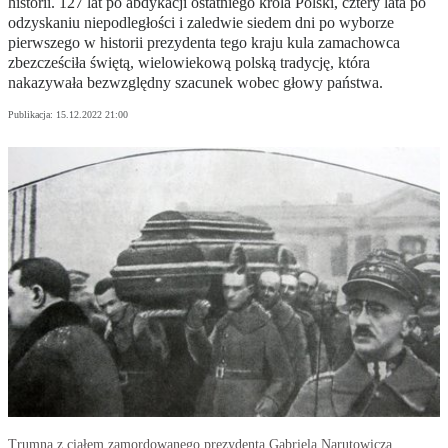
historii. 127 lat po abdykacji ostatniego króla Polski, cztery lata po
odzyskaniu niepodległości i zaledwie siedem dni po wyborze
pierwszego w historii prezydenta tego kraju kula zamachowca
zbezcześciła świętą, wielowiekową polską tradycję, która
nakazywała bezwzględny szacunek wobec głowy państwa.
Publikacja:
15.12.2022 21:00
Trumna z ciałem zamordowanego prezydenta Gabriela Narutowicza.