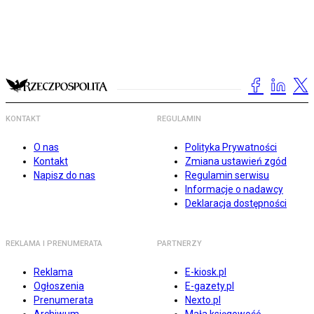
KONTAKT
REGULAMIN
O nas
Polityka Prywatności
Kontakt
Zmiana ustawień zgód
Napisz do nas
Regulamin serwisu
Informacje o nadawcy
Deklaracja dostępności
REKLAMA I PRENUMERATA
PARTNERZY
Reklama
E-kiosk.pl
Ogłoszenia
E-gazety.pl
Prenumerata
Nexto.pl