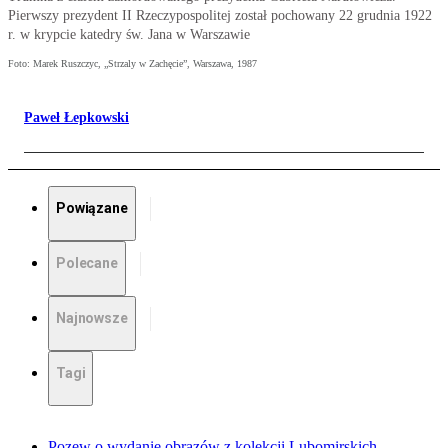
Pierwszy prezydent II Rzeczypospolitej został pochowany 22 grudnia 1922
r. w krypcie katedry św. Jana w Warszawie
Foto: Marek Ruszczyc, „Strzaly w Zachęcie”, Warszawa, 1987
Paweł Łepkowski
Powiązane
Polecane
Najnowsze
Tagi
Pozew o wydanie obrazów z kolekcji Lubomirskich