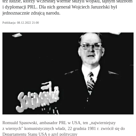
też ludzie, którzy wcześniej wiernie służyli wojsku, tajnym służbom
i dyplomacji PRL. Dla nich generał Wojciech Jaruzelski był
jednoznacznie zdrajcą narodu.
Publikacja:
08.12.2022 21:00
Romuald Spasowski, ambasador PRL w USA, ten „najwierniejszy
z wiernych” komunistycznych władz, 22 grudnia 1981 r. zwrócił się do
Departamentu Stanu USA o azyl polityczny