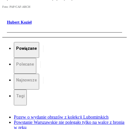
Foto: PAP/CAF-ARCH
Hubert Kozieł
Powiązane
Polecane
Najnowsze
Tagi
Pozew o wydanie obrazów z kolekcji Lubomirskich
Powstanie Warszawskie nie polegało tylko na walce z bronią
w ręku