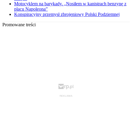
Motocyklem na barykady. „Nosiłem w kanistrach benzynę z
placu Napoleona”
Konspiracyjny przemysł zbrojeniowy Polski Podziemnej
Promowane treści