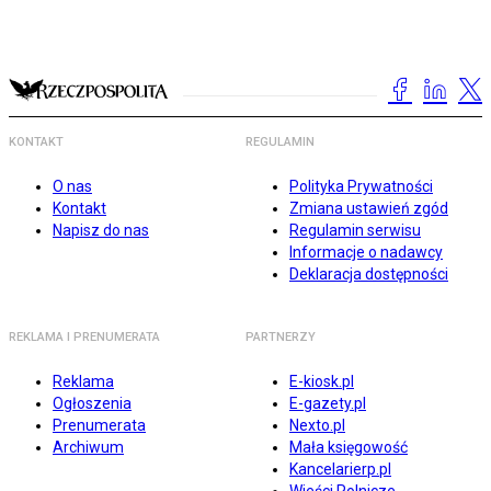
KONTAKT
REGULAMIN
O nas
Polityka Prywatności
Kontakt
Zmiana ustawień zgód
Napisz do nas
Regulamin serwisu
Informacje o nadawcy
Deklaracja dostępności
REKLAMA I PRENUMERATA
PARTNERZY
Reklama
E-kiosk.pl
Ogłoszenia
E-gazety.pl
Prenumerata
Nexto.pl
Archiwum
Mała księgowość
Kancelarierp.pl