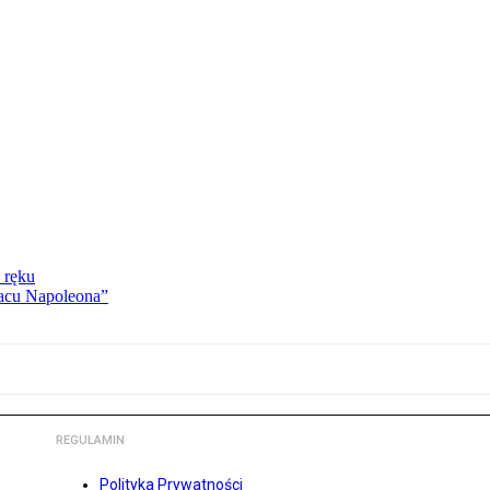
 ręku
lacu Napoleona”
REGULAMIN
Polityka Prywatności