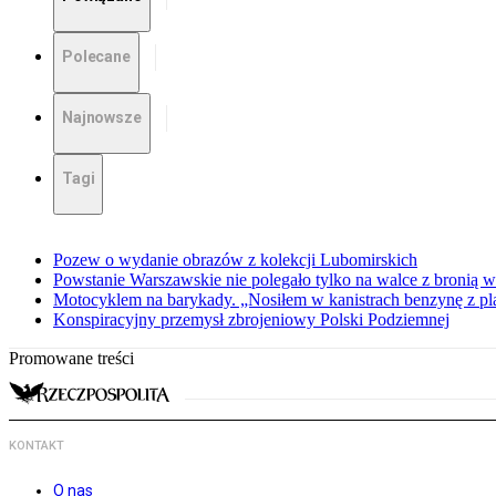
Polecane
Najnowsze
Tagi
Pozew o wydanie obrazów z kolekcji Lubomirskich
Powstanie Warszawskie nie polegało tylko na walce z bronią w
Motocyklem na barykady. „Nosiłem w kanistrach benzynę z p
Konspiracyjny przemysł zbrojeniowy Polski Podziemnej
Promowane treści
KONTAKT
O nas