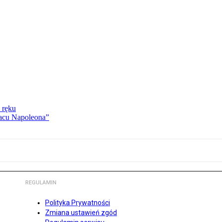
 ręku
lacu Napoleona”
REGULAMIN
Polityka Prywatności
Zmiana ustawień zgód