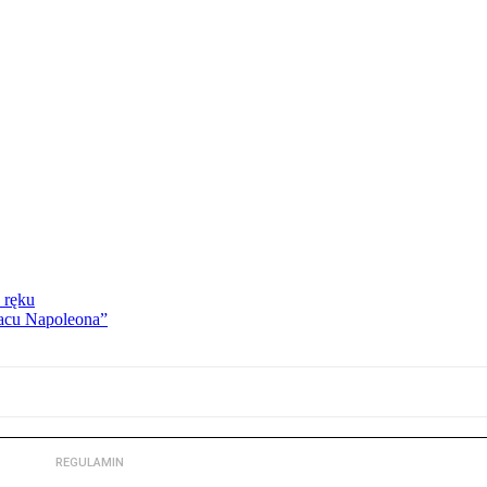
 ręku
lacu Napoleona”
REGULAMIN