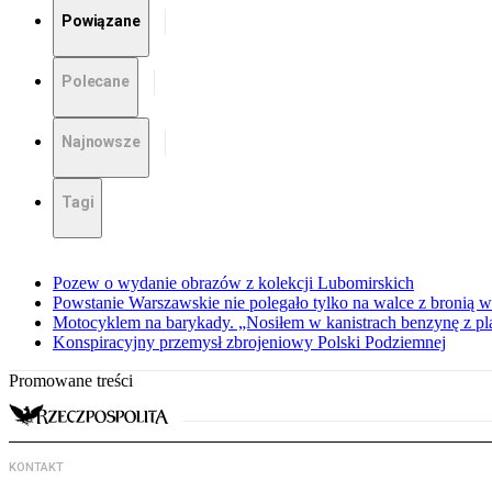
Powiązane
Polecane
Najnowsze
Tagi
Pozew o wydanie obrazów z kolekcji Lubomirskich
Powstanie Warszawskie nie polegało tylko na walce z bronią w
Motocyklem na barykady. „Nosiłem w kanistrach benzynę z p
Konspiracyjny przemysł zbrojeniowy Polski Podziemnej
Promowane treści
KONTAKT