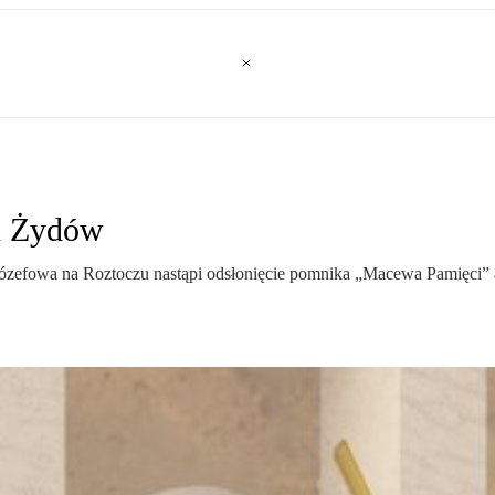
ch Żydów
efowa na Roztoczu nastąpi odsłonięcie pomnika „Macewa Pamięci” aut