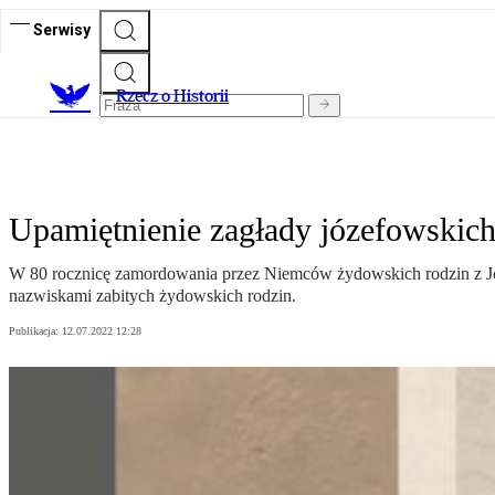
Serwisy
R
zecz o Historii
Upamiętnienie zagłady józefowski
W 80 rocznicę zamordowania przez Niemców żydowskich rodzin z Józ
nazwiskami zabitych żydowskich rodzin.
Publikacja:
12.07.2022 12:28