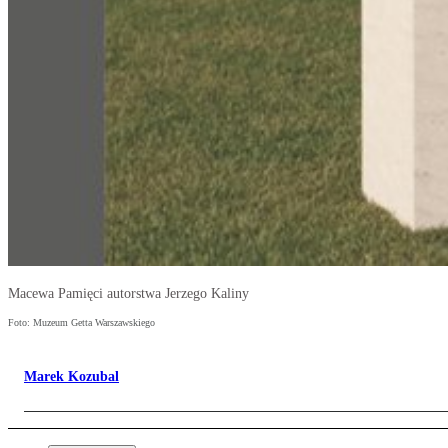
Macewa Pamięci autorstwa Jerzego Kaliny
Foto: Muzeum Getta Warszawskiego
Marek Kozubal