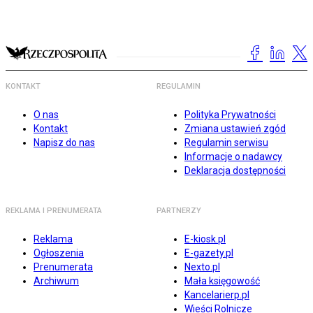
KONTAKT
REGULAMIN
O nas
Polityka Prywatności
Kontakt
Zmiana ustawień zgód
Napisz do nas
Regulamin serwisu
Informacje o nadawcy
Deklaracja dostępności
REKLAMA I PRENUMERATA
PARTNERZY
Reklama
E-kiosk.pl
Ogłoszenia
E-gazety.pl
Prenumerata
Nexto.pl
Archiwum
Mała księgowość
Kancelarierp.pl
Wieści Rolnicze