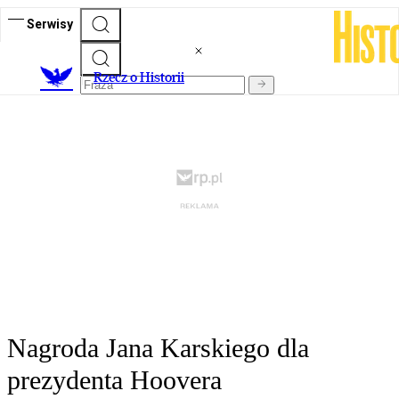
Serwisy
R
zecz o Historii
Nagroda Jana Karskiego dla
prezydenta Hoovera