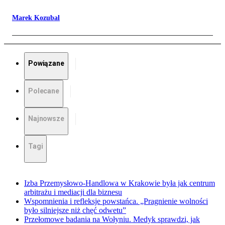
Marek Kozubal
Powiązane
Polecane
Najnowsze
Tagi
Izba Przemysłowo-Handlowa w Krakowie była jak centrum
arbitrażu i mediacji dla biznesu
Wspomnienia i refleksje powstańca. „Pragnienie wolności
było silniejsze niż chęć odwetu”
Przełomowe badania na Wołyniu. Medyk sprawdzi, jak