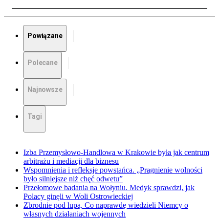
Powiązane
Polecane
Najnowsze
Tagi
Izba Przemysłowo-Handlowa w Krakowie była jak centrum
arbitrażu i mediacji dla biznesu
Wspomnienia i refleksje powstańca. „Pragnienie wolności
było silniejsze niż chęć odwetu”
Przełomowe badania na Wołyniu. Medyk sprawdzi, jak
Polacy ginęli w Woli Ostrowieckiej
Zbrodnie pod lupą. Co naprawdę wiedzieli Niemcy o
własnych działaniach wojennych