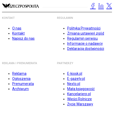
KONTAKT
REGULAMIN
O nas
Polityka Prywatności
Kontakt
Zmiana ustawień zgód
Napisz do nas
Regulamin serwisu
Informacje o nadawcy
Deklaracja dostępności
REKLAMA I PRENUMERATA
PARTNERZY
Reklama
E-kiosk.pl
Ogłoszenia
E-gazety.pl
Prenumerata
Nexto.pl
Archiwum
Mała księgowość
Kancelarierp.pl
Wieści Rolnicze
Życie Warszawy