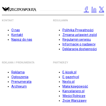
KONTAKT
REGULAMIN
O nas
Polityka Prywatności
Kontakt
Zmiana ustawień zgód
Napisz do nas
Regulamin serwisu
Informacje o nadawcy
Deklaracja dostępności
REKLAMA I PRENUMERATA
PARTNERZY
Reklama
E-kiosk.pl
Ogłoszenia
E-gazety.pl
Prenumerata
Nexto.pl
Archiwum
Mała księgowość
Kancelarierp.pl
Wieści Rolnicze
Życie Warszawy