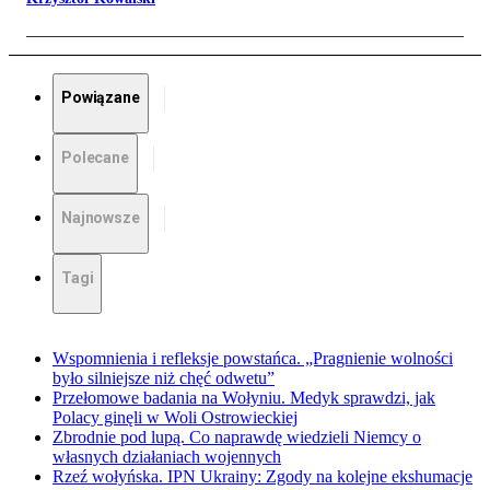
Powiązane
Polecane
Najnowsze
Tagi
Wspomnienia i refleksje powstańca. „Pragnienie wolności
było silniejsze niż chęć odwetu”
Przełomowe badania na Wołyniu. Medyk sprawdzi, jak
Polacy ginęli w Woli Ostrowieckiej
Zbrodnie pod lupą. Co naprawdę wiedzieli Niemcy o
własnych działaniach wojennych
Rzeź wołyńska. IPN Ukrainy: Zgody na kolejne ekshumacje