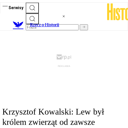
Serwisy
R
zecz o Historii
Krzysztof Kowalski: Lew był
królem zwierząt od zawsze