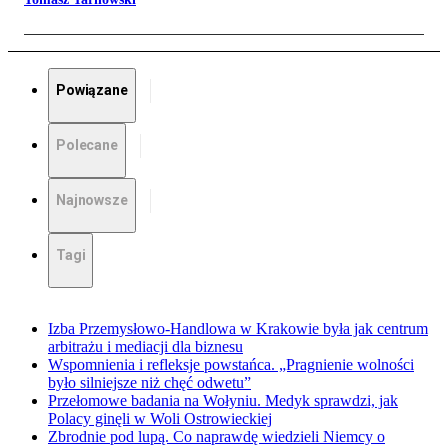
Powiązane
Polecane
Najnowsze
Tagi
Izba Przemysłowo-Handlowa w Krakowie była jak centrum
arbitrażu i mediacji dla biznesu
Wspomnienia i refleksje powstańca. „Pragnienie wolności
było silniejsze niż chęć odwetu”
Przełomowe badania na Wołyniu. Medyk sprawdzi, jak
Polacy ginęli w Woli Ostrowieckiej
Zbrodnie pod lupą. Co naprawdę wiedzieli Niemcy o