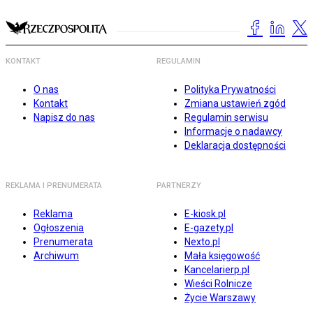
KONTAKT
REGULAMIN
O nas
Polityka Prywatności
Kontakt
Zmiana ustawień zgód
Napisz do nas
Regulamin serwisu
Informacje o nadawcy
Deklaracja dostępności
REKLAMA I PRENUMERATA
PARTNERZY
Reklama
E-kiosk.pl
Ogłoszenia
E-gazety.pl
Prenumerata
Nexto.pl
Archiwum
Mała księgowość
Kancelarierp.pl
Wieści Rolnicze
Życie Warszawy