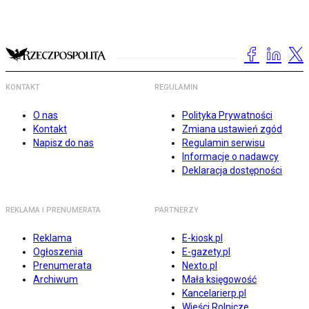
KONTAKT
REGULAMIN
O nas
Polityka Prywatności
Kontakt
Zmiana ustawień zgód
Napisz do nas
Regulamin serwisu
Informacje o nadawcy
Deklaracja dostępności
REKLAMA I PRENUMERATA
PARTNERZY
Reklama
E-kiosk.pl
Ogłoszenia
E-gazety.pl
Prenumerata
Nexto.pl
Archiwum
Mała księgowość
Kancelarierp.pl
Wieści Rolnicze