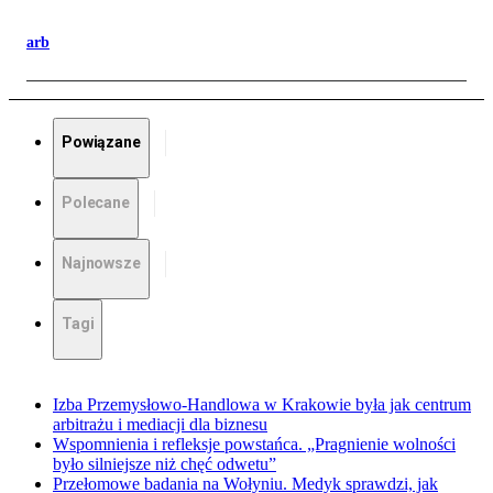
arb
Powiązane
Polecane
Najnowsze
Tagi
Izba Przemysłowo-Handlowa w Krakowie była jak centrum
arbitrażu i mediacji dla biznesu
Wspomnienia i refleksje powstańca. „Pragnienie wolności
było silniejsze niż chęć odwetu”
Przełomowe badania na Wołyniu. Medyk sprawdzi, jak