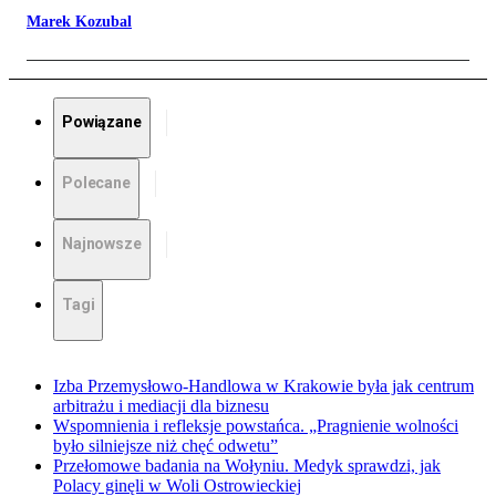
Marek Kozubal
Powiązane
Polecane
Najnowsze
Tagi
Izba Przemysłowo-Handlowa w Krakowie była jak centrum
arbitrażu i mediacji dla biznesu
Wspomnienia i refleksje powstańca. „Pragnienie wolności
było silniejsze niż chęć odwetu”
Przełomowe badania na Wołyniu. Medyk sprawdzi, jak
Polacy ginęli w Woli Ostrowieckiej