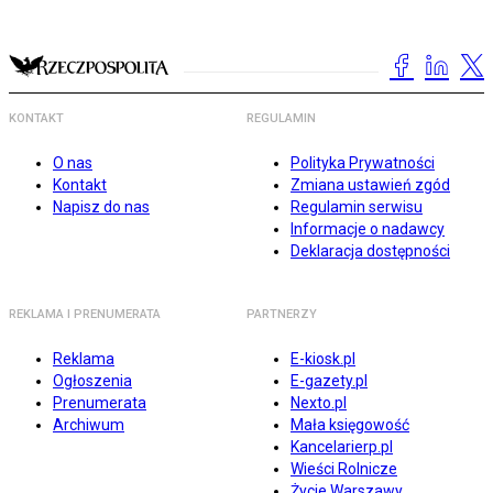
KONTAKT
REGULAMIN
O nas
Polityka Prywatności
Kontakt
Zmiana ustawień zgód
Napisz do nas
Regulamin serwisu
Informacje o nadawcy
Deklaracja dostępności
REKLAMA I PRENUMERATA
PARTNERZY
Reklama
E-kiosk.pl
Ogłoszenia
E-gazety.pl
Prenumerata
Nexto.pl
Archiwum
Mała księgowość
Kancelarierp.pl
Wieści Rolnicze
Życie Warszawy