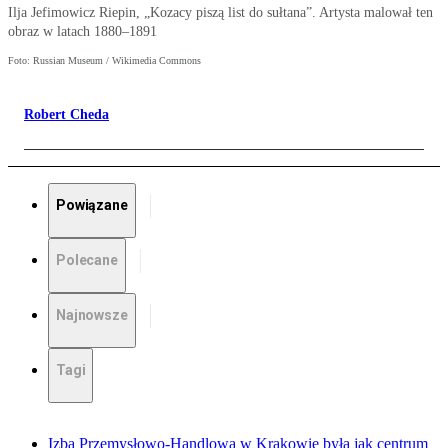
Ilja Jefimowicz Riepin, „Kozacy piszą list do sułtana”. Artysta malował ten
obraz w latach 1880–1891
Foto: Russian Museum / Wikimedia Commons
Robert Cheda
Powiązane
Polecane
Najnowsze
Tagi
Izba Przemysłowo-Handlowa w Krakowie była jak centrum