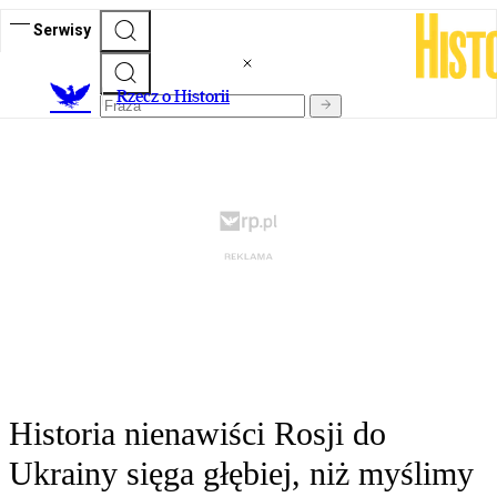
Serwisy
R
zecz o Historii
Historia nienawiści Rosji do
Ukrainy sięga głębiej, niż myślimy