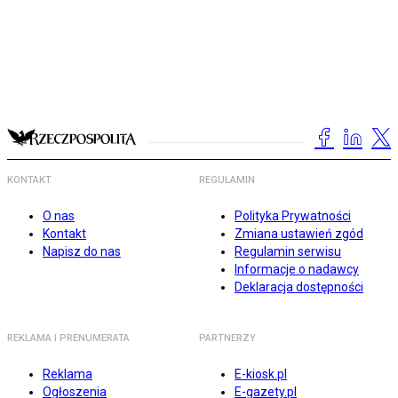
KONTAKT
REGULAMIN
O nas
Polityka Prywatności
Kontakt
Zmiana ustawień zgód
Napisz do nas
Regulamin serwisu
Informacje o nadawcy
Deklaracja dostępności
REKLAMA I PRENUMERATA
PARTNERZY
Reklama
E-kiosk.pl
Ogłoszenia
E-gazety.pl