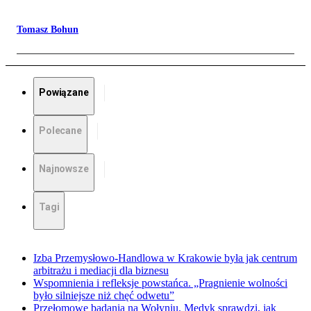
Tomasz Bohun
Powiązane
Polecane
Najnowsze
Tagi
Izba Przemysłowo-Handlowa w Krakowie była jak centrum
arbitrażu i mediacji dla biznesu
Wspomnienia i refleksje powstańca. „Pragnienie wolności
było silniejsze niż chęć odwetu”
Przełomowe badania na Wołyniu. Medyk sprawdzi, jak