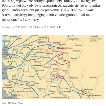
udało się wprawdzie zdobyć „północnej stolicy”, ale następstwa
900-dniowej blokady były przerażające: szacuje się, że w wyniku
głodu, który wybuchł już na przełomie 1941/1942 roku, walk i
ostrzału artyleryjskiego zginęło lub zmarło grubo ponad milion
mieszkańców i żołnierzy.
Aktualizacja:
09.11.2007 11:50
Publikacja:
09.11.2007 11:49
Foto: AKG/East News