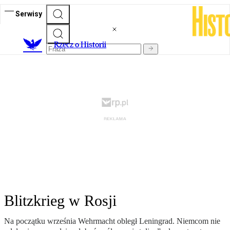
Serwisy
R
zecz o Historii
Blitzkrieg w Rosji
Na początku września Wehrmacht obległ Leningrad. Niemcom nie