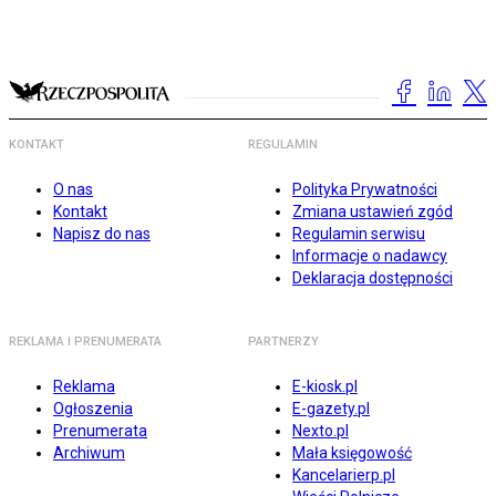
KONTAKT
REGULAMIN
O nas
Polityka Prywatności
Kontakt
Zmiana ustawień zgód
Napisz do nas
Regulamin serwisu
Informacje o nadawcy
Deklaracja dostępności
REKLAMA I PRENUMERATA
PARTNERZY
Reklama
E-kiosk.pl
Ogłoszenia
E-gazety.pl
Prenumerata
Nexto.pl
Archiwum
Mała księgowość
Kancelarierp.pl