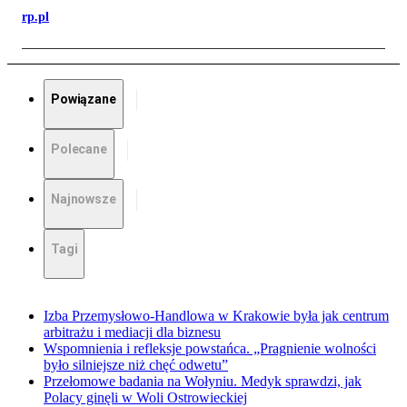
rp.pl
Powiązane
Polecane
Najnowsze
Tagi
Izba Przemysłowo-Handlowa w Krakowie była jak centrum
arbitrażu i mediacji dla biznesu
Wspomnienia i refleksje powstańca. „Pragnienie wolności
było silniejsze niż chęć odwetu”
Przełomowe badania na Wołyniu. Medyk sprawdzi, jak
Polacy ginęli w Woli Ostrowieckiej