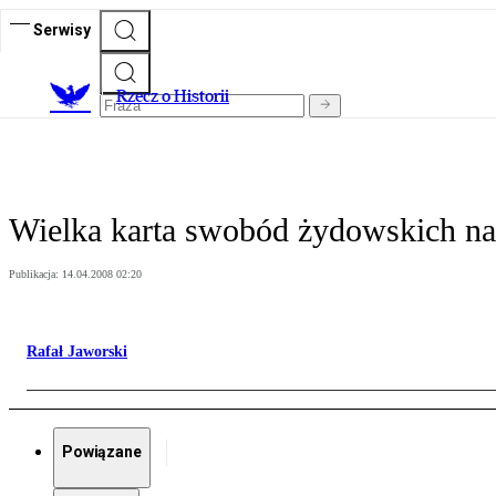
Serwisy
R
zecz o Historii
Wielka karta swobód żydowskich n
Publikacja:
14.04.2008 02:20
Rafał Jaworski
Powiązane