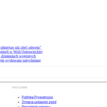
silniejsze niż chęć odwetu”
ginęli w Woli Ostrowieckiej
 działaniach wojennych
będą wydawane natychmiast
REGULAMIN
Polityka Prywatności
Zmiana ustawień zgód
Regulamin serwisu