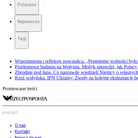
Polecane
Najnowsze
Tagi
Wspomnienia i refleksje powstańca. „Pragnienie wolności było 
Przełomowe badania na Wołyniu. Medyk sprawdzi, jak Polacy 
Zbrodnie pod lupą. Co naprawdę wiedzieli Niemcy o własnych
Rzeź wołyńska. IPN Ukrainy: Zgody na kolejne ekshumacje 
Promowane treści
KONTAKT
O nas
Kontakt
Napisz do nas