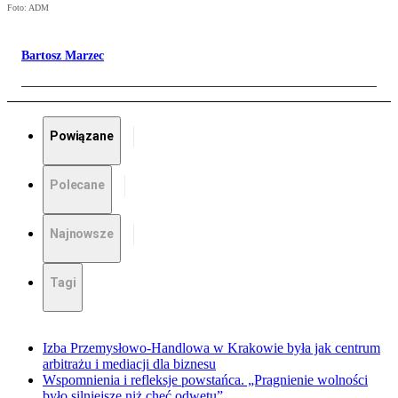
Foto: ADM
Bartosz Marzec
Powiązane
Polecane
Najnowsze
Tagi
Izba Przemysłowo-Handlowa w Krakowie była jak centrum
arbitrażu i mediacji dla biznesu
Wspomnienia i refleksje powstańca. „Pragnienie wolności
było silniejsze niż chęć odwetu”