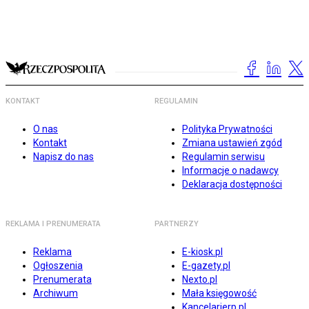
KONTAKT
REGULAMIN
O nas
Polityka Prywatności
Kontakt
Zmiana ustawień zgód
Napisz do nas
Regulamin serwisu
Informacje o nadawcy
Deklaracja dostępności
REKLAMA I PRENUMERATA
PARTNERZY
Reklama
E-kiosk.pl
Ogłoszenia
E-gazety.pl
Prenumerata
Nexto.pl
Archiwum
Mała księgowość
Kancelarierp.pl