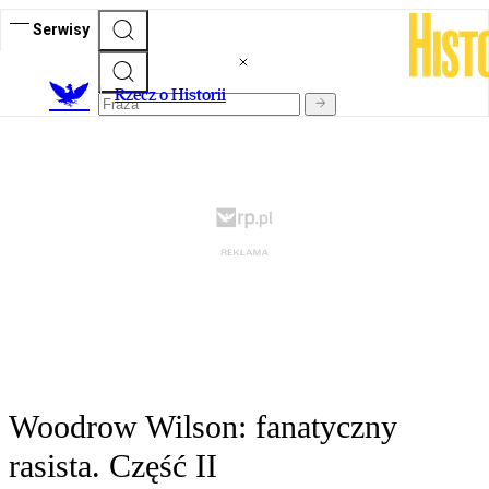
Serwisy
R
zecz o Historii
Woodrow Wilson: fanatyczny
rasista. Część II