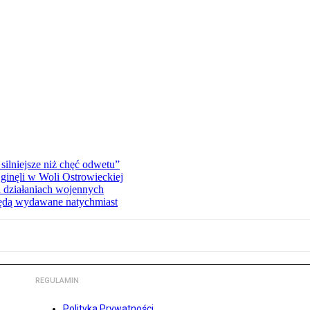
silniejsze niż chęć odwetu”
ginęli w Woli Ostrowieckiej
 działaniach wojennych
będą wydawane natychmiast
REGULAMIN
Polityka Prywatności