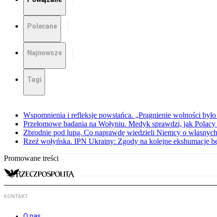
Polecane
Najnowsze
Tagi
Wspomnienia i refleksje powstańca. „Pragnienie wolności było 
Przełomowe badania na Wołyniu. Medyk sprawdzi, jak Polacy 
Zbrodnie pod lupą. Co naprawdę wiedzieli Niemcy o własnych
Rzeź wołyńska. IPN Ukrainy: Zgody na kolejne ekshumacje 
Promowane treści
KONTAKT
O nas