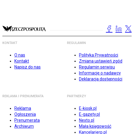
KONTAKT
REGULAMIN
O nas
Polityka Prywatności
Kontakt
Zmiana ustawień zgód
Napisz do nas
Regulamin serwisu
Informacje o nadawcy
Deklaracja dostępności
REKLAMA I PRENUMERATA
PARTNERZY
Reklama
E-kiosk.pl
Ogłoszenia
E-gazety.pl
Prenumerata
Nexto.pl
Archiwum
Mała księgowość
Kancelarierp.pl