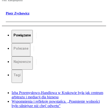
Foto: Rzeczpospolita
Piotr Zychowicz
Powiązane
Polecane
Najnowsze
Tagi
Izba Przemysłowo-Handlowa w Krakowie była jak centrum
arbitrażu i mediacji dla biznesu
Wspomnienia i refleksje powstańca. „Pragnienie wolności
było silniejsze niż chęć odwetu”