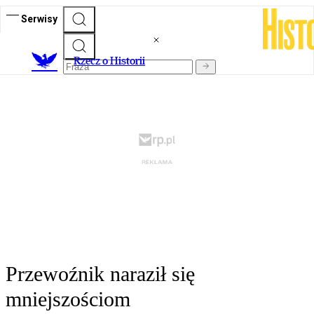
Serwisy
R
zecz o Historii
Przewoźnik naraził się
mniejszościom