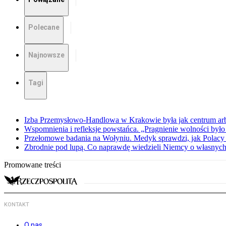
Polecane
Najnowsze
Tagi
Izba Przemysłowo-Handlowa w Krakowie była jak centrum arbit
Wspomnienia i refleksje powstańca. „Pragnienie wolności było 
Przełomowe badania na Wołyniu. Medyk sprawdzi, jak Polacy 
Zbrodnie pod lupą. Co naprawdę wiedzieli Niemcy o własnych
Promowane treści
KONTAKT
O nas