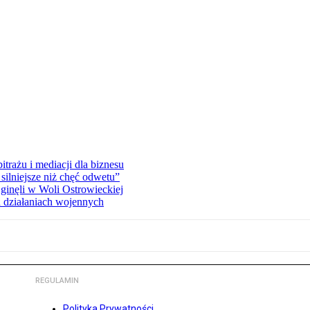
rażu i mediacji dla biznesu
silniejsze niż chęć odwetu”
ginęli w Woli Ostrowieckiej
 działaniach wojennych
REGULAMIN
Polityka Prywatności