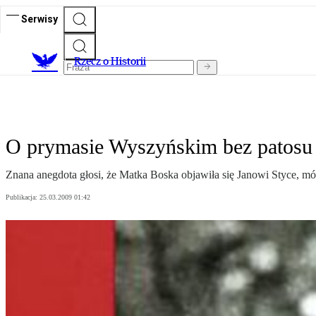
Serwisy
R
zecz o Historii
O prymasie Wyszyńskim bez patosu
Znana anegdota głosi, że Matka Boska objawiła się Janowi Styce, mó
Publikacja:
25.03.2009 01:42