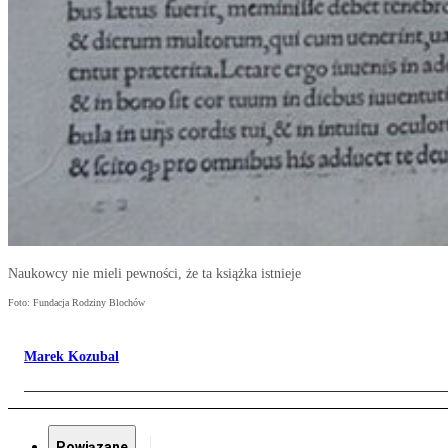
Naukowcy nie mieli pewności, że ta książka istnieje
Foto: Fundacja Rodziny Blochów
Marek Kozubal
Powiązane