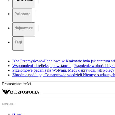
Polecane
Najnowsze
Tagi
Izba Przemysłowo-Handlowa w Krakowie była jak centrum arbit
Wspomnienia i refleksje powstańca. „Pragnienie wolności było 
Przełomowe badania na Wołyniu. Medyk sprawdzi, jak Polacy 
Zbrodnie pod lupą. Co naprawdę wiedzieli Niemcy o własnych
Promowane treści
KONTAKT
O nas