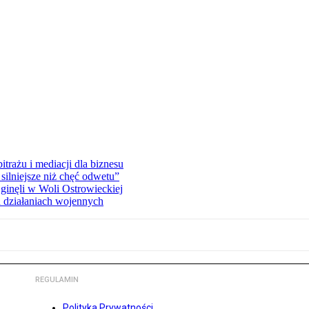
rażu i mediacji dla biznesu
silniejsze niż chęć odwetu”
ginęli w Woli Ostrowieckiej
 działaniach wojennych
REGULAMIN
Polityka Prywatności