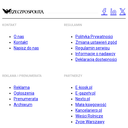
KONTAKT
REGULAMIN
O nas
Polityka Prywatności
Kontakt
Zmiana ustawień zgód
Napisz do nas
Regulamin serwisu
Informacje o nadawcy
Deklaracja dostępności
REKLAMA I PRENUMERATA
PARTNERZY
Reklama
E-kiosk.pl
Ogłoszenia
E-gazety.pl
Prenumerata
Nexto.pl
Archiwum
Mała księgowość
Kancelarierp.pl
Wieści Rolnicze
Życie Warszawy