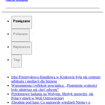
Powiązane
Polecane
Najnowsze
Tagi
Izba Przemysłowo-Handlowa w Krakowie była jak centrum
arbitrażu i mediacji dla biznesu
Wspomnienia i refleksje powstańca. „Pragnienie wolności
było silniejsze niż chęć odwetu”
Przełomowe badania na Wołyniu. Medyk sprawdzi, jak
Polacy ginęli w Woli Ostrowieckiej
Zbrodnie pod lupą. Co naprawdę wiedzieli Niemcy o