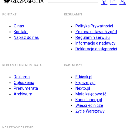
KONTAKT
REGULAMIN
O nas
Polityka Prywatności
Kontakt
Zmiana ustawień zgód
Napisz do nas
Regulamin serwisu
Informacje o nadawcy
Deklaracja dostępności
REKLAMA I PRENUMERATA
PARTNERZY
Reklama
E-kiosk.pl
Ogłoszenia
E-gazety.pl
Prenumerata
Nexto.pl
Archiwum
Mała księgowość
Kancelarierp.pl
Wieści Rolnicze
Życie Warszawy
NASZE WYDARZENIA