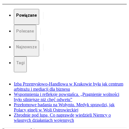
Powiązane
Polecane
Najnowsze
Tagi
Izba Przemysłowo-Handlowa w Krakowie była jak centrum
arbitrażu i mediacji dla biznesu
Wspomnienia i refleksje powstańca. „Pragnienie wolności
było silniejsze niż chęć odwetu”
Przełomowe badania na Wołyniu. Medyk sprawdzi, jak
Polacy ginęli w Woli Ostrowieckiej
Zbrodnie pod lupą. Co naprawdę wiedzieli Niemcy o
własnych działaniach wojennych