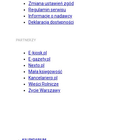
Zmiana ustawień zgód
Regulamin serwisu
Informacje o nadawcy
Deklaracja dostępności
PARTNERZY
E-kiosk.pl
E-gazety.pl
Nexto.pl
Mała księgowość
Kancelarierp.pl
Wieści Rolnicze
Życie Warszawy
KALENDARIUM