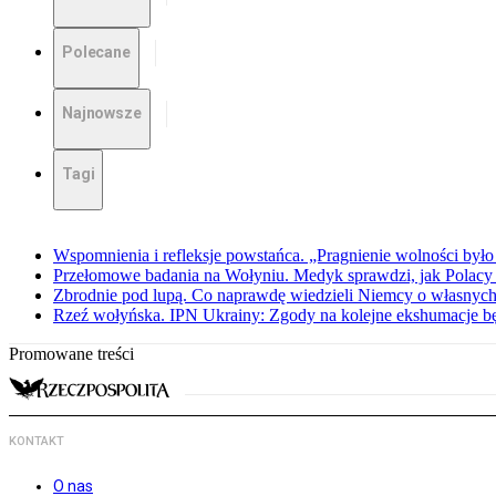
Polecane
Najnowsze
Tagi
Wspomnienia i refleksje powstańca. „Pragnienie wolności było 
Przełomowe badania na Wołyniu. Medyk sprawdzi, jak Polacy 
Zbrodnie pod lupą. Co naprawdę wiedzieli Niemcy o własnych
Rzeź wołyńska. IPN Ukrainy: Zgody na kolejne ekshumacje 
Promowane treści
KONTAKT
O nas