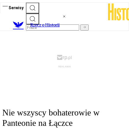
Serwisy
R
zecz o Historii
Nie wszyscy bohaterowie w
Panteonie na Łączce