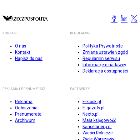
KONTAKT
REGULAMIN
O nas
Polityka Prywatności
Kontakt
Zmiana ustawień zgód
Napisz do nas
Regulamin serwisu
Informacje o nadawcy
Deklaracja dostępności
REKLAMA I PRENUMERATA
PARTNERZY
Reklama
E-kiosk.pl
Ogłoszenia
E-gazety.pl
Prenumerata
Nexto.pl
Archiwum
Mała księgowość
Kancelarierp.pl
Wieści Rolnicze
Życie Warszawy