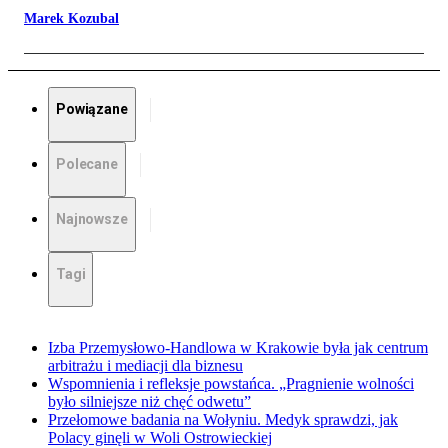
Marek Kozubal
Powiązane
Polecane
Najnowsze
Tagi
Izba Przemysłowo-Handlowa w Krakowie była jak centrum
arbitrażu i mediacji dla biznesu
Wspomnienia i refleksje powstańca. „Pragnienie wolności
było silniejsze niż chęć odwetu”
Przełomowe badania na Wołyniu. Medyk sprawdzi, jak
Polacy ginęli w Woli Ostrowieckiej