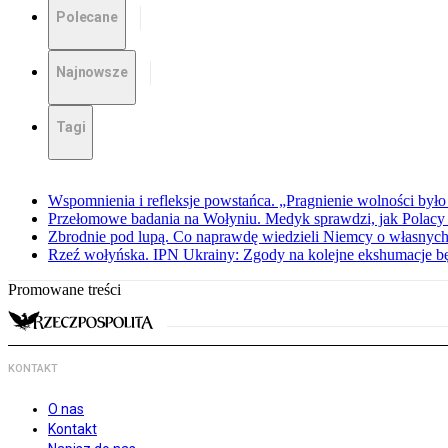
Polecane
Najnowsze
Tagi
Wspomnienia i refleksje powstańca. „Pragnienie wolności było 
Przełomowe badania na Wołyniu. Medyk sprawdzi, jak Polacy 
Zbrodnie pod lupą. Co naprawdę wiedzieli Niemcy o własnych
Rzeź wołyńska. IPN Ukrainy: Zgody na kolejne ekshumacje 
Promowane treści
KONTAKT
O nas
Kontakt