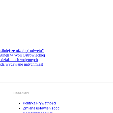
silniejsze niż chęć odwetu”
ginęli w Woli Ostrowieckiej
 działaniach wojennych
będą wydawane natychmiast
REGULAMIN
Polityka Prywatności
Zmiana ustawień zgód