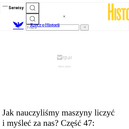
Serwisy
R
zecz o Historii
Jak nauczyliśmy maszyny liczyć
i myśleć za nas? Część 47: