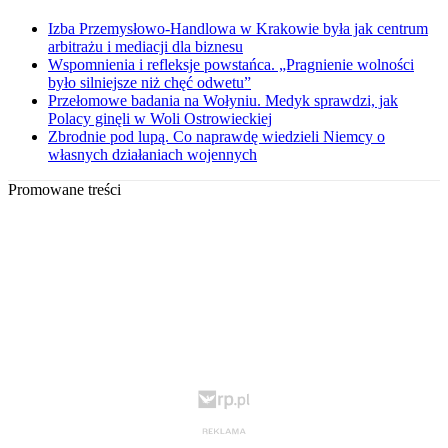
Izba Przemysłowo-Handlowa w Krakowie była jak centrum
arbitrażu i mediacji dla biznesu
Wspomnienia i refleksje powstańca. „Pragnienie wolności
było silniejsze niż chęć odwetu”
Przełomowe badania na Wołyniu. Medyk sprawdzi, jak
Polacy ginęli w Woli Ostrowieckiej
Zbrodnie pod lupą. Co naprawdę wiedzieli Niemcy o
własnych działaniach wojennych
Promowane treści